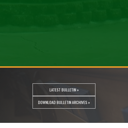
Slide 2 of 2.
LATEST BULLETIN »
DOWNLOAD BULLETIN ARCHIVES »